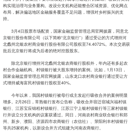
构实现治理与业务重构。改设分支机构还能整合区域资源、优化网点
布局，解决偏远地区金融服务覆盖不足问题，增强对乡村振兴的支
持。
3月4日股票市场配资，国家金融监督管理总局官网披露，同意北
京银行股份有限公司（以下简称“北京银行”）通过受让的方式增持河
北蠡州北银农村商业银行股份有限公司股权至74.4072%。本次交易获
批后北京银行将成为后者的绝对控股股东。
除北京银行增持河北蠡州北银农商银行股权外，年内还有多起农
村合作金融机构、村镇银行被大股东增持的案例。比如，1月13日，
国家金融监督管理总局官网披露，山东龙口农村商业银行通过受让方
式增持威海富民村镇银行股权至40%。
今年以来，我国村镇银行被母行或主发起行吸收合并的案例明显
增多。2月26日，常熟银行发布公告称，吸收合并宿迁宿城兴福村镇
银行、江苏宝应锦程村镇银行、江苏江宁上银村镇银行等三家村镇银
行并设立分支机构的议案获通过。同日，河南农村商业联合银行和郑
州、新乡、濮阳、济源四市农商银行（农信社）、荥阳利丰村镇银行
等共25家机构，以新设合并方式组建为河南农商银行。