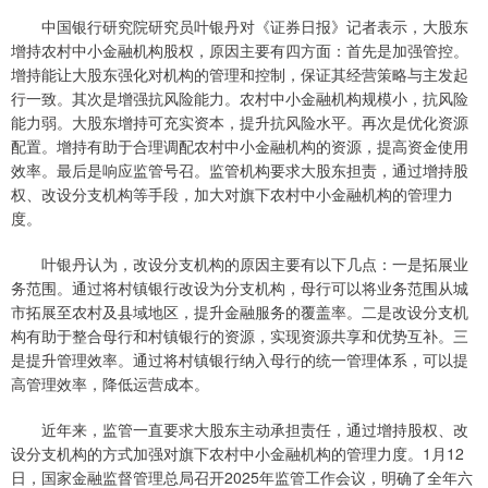
中国银行研究院研究员叶银丹对《证券日报》记者表示，大股东
增持农村中小金融机构股权，原因主要有四方面：首先是加强管控。
增持能让大股东强化对机构的管理和控制，保证其经营策略与主发起
行一致。其次是增强抗风险能力。农村中小金融机构规模小，抗风险
能力弱。大股东增持可充实资本，提升抗风险水平。再次是优化资源
配置。增持有助于合理调配农村中小金融机构的资源，提高资金使用
效率。最后是响应监管号召。监管机构要求大股东担责，通过增持股
权、改设分支机构等手段，加大对旗下农村中小金融机构的管理力
度。
叶银丹认为，改设分支机构的原因主要有以下几点：一是拓展业
务范围。通过将村镇银行改设为分支机构，母行可以将业务范围从城
市拓展至农村及县域地区，提升金融服务的覆盖率。二是改设分支机
构有助于整合母行和村镇银行的资源，实现资源共享和优势互补。三
是提升管理效率。通过将村镇银行纳入母行的统一管理体系，可以提
高管理效率，降低运营成本。
近年来，监管一直要求大股东主动承担责任，通过增持股权、改
设分支机构的方式加强对旗下农村中小金融机构的管理力度。1月12
日，国家金融监督管理总局召开2025年监管工作会议，明确了全年六