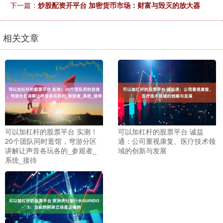
下一篇：
炒股配资开平台 加密货币市场：财富与毁灭的放大器
相关文章
可以加杠杆的股票平台 实测！
可以加杠杆的股票平台 诚益
20个团队同时逛馆，穹游分区
通：公司重视康复、医疗技术领
讲解让声音各玩各的_参观者_
域的创新与发展
系统_接待