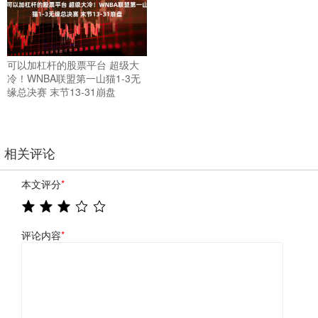
可以加杠杆的股票平台 超级大
冷！WNBA联盟第一山猫1-3无
缘总决赛 末节13-31崩盘
相关评论
本文评分
*
评论内容
*