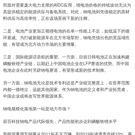
而面对需要庞大电力支撑的AIDC应用，锂电池价格的持续波动无法为
其提供稳定的能源供应与备电系统。对此，钠电池则凭借稳定的原材
料供应与高倍率性，正在该场景画下新的注脚。
二是，电池产业更加正视锂电池的在单一性能上不足，如低温下的循
环衰减。为打破新能源车在北方市场掣肘，钠电凭借出色的宽温域性
能，有望成为北方动力市场的主要增量。
三是，国际能源话语权的重塑。一方面，目前日韩电池正在加速构建
磷酸铁锂产业链，以期赶上中国电池企业在LFP赛道的优势。而中国
电池企业在此时另辟钠电赛道，有望形成新的技术制衡。
另一方面，钠电池无论是技术专利还是产业链完整度上，在世界范围
内都一骑绝尘，远超其他国家。作为钠电池的定义者和产业拓荒者，
中国企业或将改写世界能源体系。
钠电规模化落地第一站是动力市场？
容百科技钠电产品代际领先，产品性能初步达到磷酸铁锂水平
新能源乘用车销量从2011年不足万辆，到2019年渗透率首破10%，再